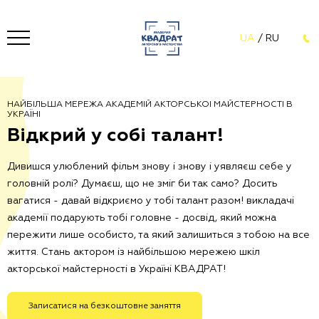
UA
/
RU
НАЙБІЛЬША МЕРЕЖА АКАДЕМІЙ АКТОРСЬКОЇ МАЙСТЕРНОСТІ В
УКРАЇНІ
В
і
д
к
р
и
й
у
с
о
б
і
т
а
л
а
н
т
!
Дивишся улюблений фільм знову і знову і уявляєш себе у
головній ролі? Думаєш, що не зміг би так само? Досить
вагатися - давай відкриємо у тобі талант разом! викладачі
академії подарують тобі головне - досвід, який можна
пережити лише особисто, та який залишиться з тобою на все
життя. Стань актором із найбільшою мережею шкіл
акторської майстерності в Україні КВАДРАТ!
Записатися на безкоштовне заняття