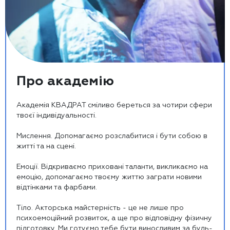
П
р
о
а
к
а
д
е
м
і
ю
Академія КВАДРАТ сміливо береться за чотири сфери
твоєї індивідуальності.
Мислення. Допомагаємо розслабитися і бути собою в
житті та на сцені.
Емоції. Відкриваємо приховані таланти, викликаємо на
емоцію, допомагаємо твоєму життю заграти новими
відтінками та фарбами.
Тіло. Акторська майстерність - це не лише про
психоемоційний розвиток, а ще про відповідну фізичну
підготовку. Ми готуємо тебе бути виносливим за будь-