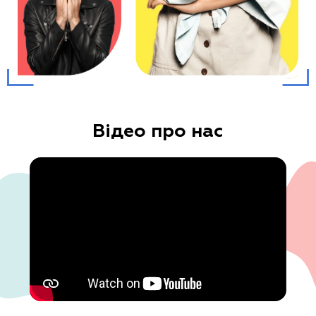
В
і
д
е
о
п
р
о
н
а
с