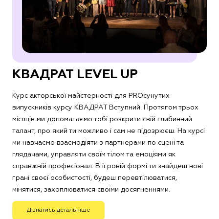
КВАДРАТ LEVEL UP
Курс акторської майстерності для PROсунутих
випускників курсу КВАДРАТ Вступний. Протягом трьох
місяців ми допомагаємо тобі розкрити свій глибинний
талант, про який ти можливо і сам не підозрюєш. На курсі
ми навчаємо взаємодіяти з партнерами по сцені та
глядачами, управляти своїм тілом та емоціями як
справжній професіонал. В ігровій формі ти знайдеш нові
грані своєї особистості, будеш перевтілюватися,
мінятися, захоплюватися своїми досягненнями.
Дізнатись детальніше