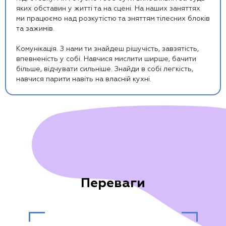
яких обставин у житті та на сцені. На наших заняттях
ми працюємо над розкутістю та зняттям тілесних блоків
та зажимів.
Комунікація. З нами ти знайдеш рішучість, завзятість,
впевненість у собі. Навчися мислити ширше, бачити
більше, відчувати сильніше. Знайди в собі легкість,
навчися парити навіть на власній кухні.
П
е
р
е
в
а
г
и