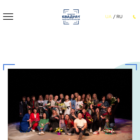
UA
/
RU