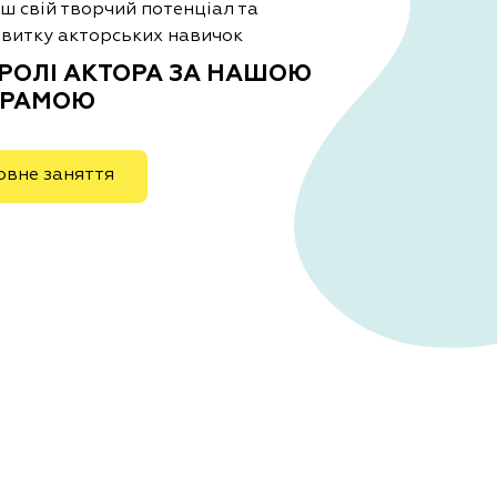
єш свій творчий потенціал та
звитку акторських навичок
 РОЛІ АКТОРА ЗА НАШОЮ
ГРАМОЮ
овне заняття