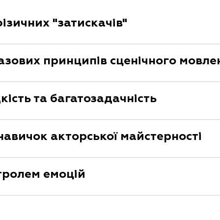
фізичних "затискачів"
зових принципів сценічного мовле
ість та багатозадачність
авичок акторської майстерності
тролем емоцій