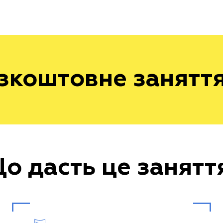
езкоштовне занятт
о дасть це занятт