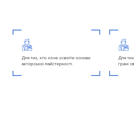
Для тих, хто хоче освоїти основи
Для тих
акторської майстерності.
грані с