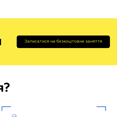
я
Записатися на безкоштовне заняття
я?